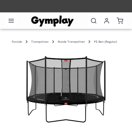
Indkø
Forside
Trampoliner
Runde Trampoliner
På Ben (Regular)
Spring over billedgalleri