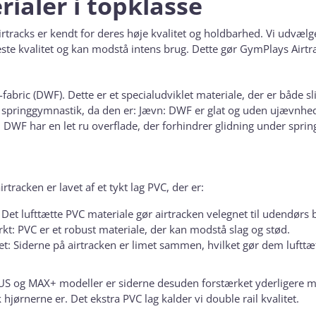
rialer i topklasse
tracks er kendt for deres høje kvalitet og holdbarhed. Vi udvælger 
este kvalitet og kan modstå intens brug. Dette gør GymPlays Airtrack
fabric (DWF). Dette er et specialudviklet materiale, der er både s
l springgymnastik, da den er: Jævn: DWF er glat og uden ujævnhede
: DWF har en let ru overflade, der forhindrer glidning under spri
irtracken er lavet af et tykt lag PVC, der er:
: Det lufttætte PVC materiale gør airtracken velegnet til udendørs
rkt: PVC er et robust materiale, der kan modstå slag og stød.
et: Siderne på airtracken er limet sammen, hvilket gør dem lufttæ
US og MAX+ modeller er siderne desuden forstærket yderligere 
 hjørnerne er. Det ekstra PVC lag kalder vi double rail kvalitet.