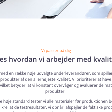
Vi passer på dig
æs hvordan vi arbejder med kvalit
d en række nøje udvalgte underleverandører, som spiller 
e produkter af den allerhøjeste kvalitet. Vi prioriterer at hav
lket betyder, at vi konstant overvåger og evaluerer de mate
produkter.
e høje standard tester vi alle materialer før produktionen 
sikre, at de testresultater, vi opnår, afspejler de faktiske p