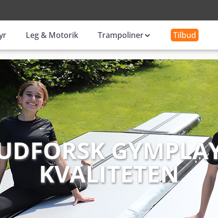
-
yr
Leg & Motorik
Trampoliner
Tilbud
UDFORSK GYMPLA
KVALITETEN