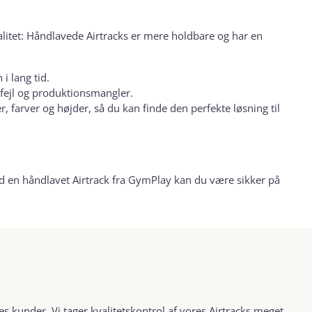
litet: Håndlavede Airtracks er mere holdbare og har en
 i lang tid.
 fejl og produktionsmangler.
er, farver og højder, så du kan finde den perfekte løsning til
ed en håndlavet Airtrack fra GymPlay kan du være sikker på
res kunder. Vi tager kvalitetskontrol af vores Airtracks meget