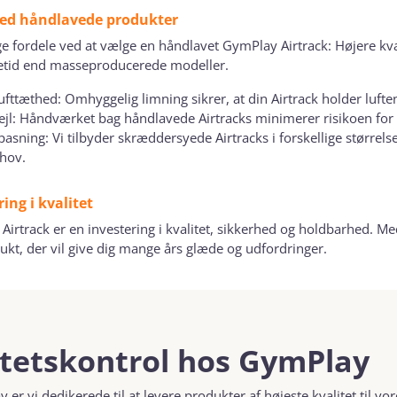
ved håndlavede produkter
e fordele ved at vælge en håndlavet GymPlay Airtrack: Højere kva
etid end masseproducerede modeller.
ufttæthed: Omhyggelig limning sikrer, at din Airtrack holder luften
ejl: Håndværket bag håndlavede Airtracks minimerer risikoen for
lpasning: Vi tilbyder skræddersyede Airtracks i forskellige størrels
hov.
ing i kvalitet
irtrack er en investering i kvalitet, sikkerhed og holdbarhed. M
dukt, der vil give dig mange års glæde og udfordringer.
itetskontrol hos GymPlay
er vi dedikerede til at levere produkter af højeste kvalitet til vo