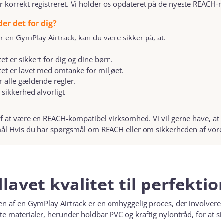
r korrekt registreret. Vi holder os opdateret på de nyeste REACH-r
er det for dig?
r en GymPlay Airtrack, kan du være sikker på, at:
et er sikkert for dig og dine børn.
et er lavet med omtanke for miljøet.
er alle gældende regler.
r sikkerhed alvorligt
 af at være en REACH-kompatibel virksomhed. Vi vil gerne have, at
ål Hvis du har spørgsmål om REACH eller om sikkerheden af vores
avet kvalitet til perfektio
en af en GymPlay Airtrack er en omhyggelig proces, der involvere
e materialer, herunder holdbar PVC og kraftig nylontråd, for at si