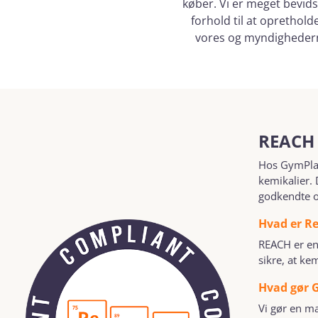
køber. Vi er meget bevids
forhold til at oprethold
vores og myndighedern
REACH 
Hos GymPlay 
kemikalier. 
godkendte og
Hvad er R
REACH er en 
sikre, at ke
Hvad gør G
Vi gør en ma