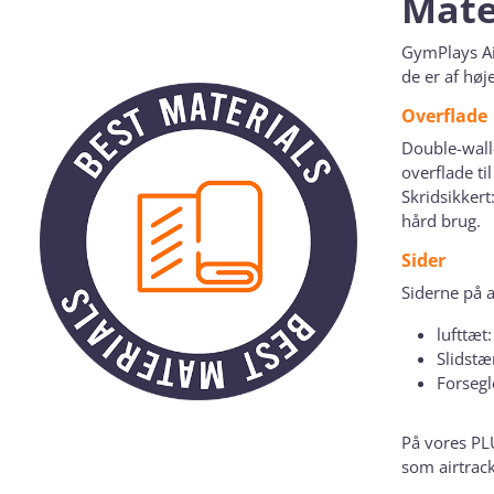
Mate
GymPlays Air
de er af høj
Overflade
Double-wall-
overflade ti
Skridsikkert
hård brug.
Sider
Siderne på a
lufttæt
Slidstæ
Forsegl
På vores PL
som airtrack