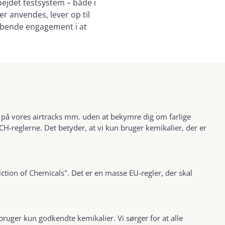
bejdet testsystem – både i
er anvendes, lever op til
øbende engagement i at
e på vores airtracks mm. uden at bekymre dig om farlige
H-reglerne. Det betyder, at vi kun bruger kemikalier, der er
iction of Chemicals". Det er en masse EU-regler, der skal
bruger kun godkendte kemikalier. Vi sørger for at alle