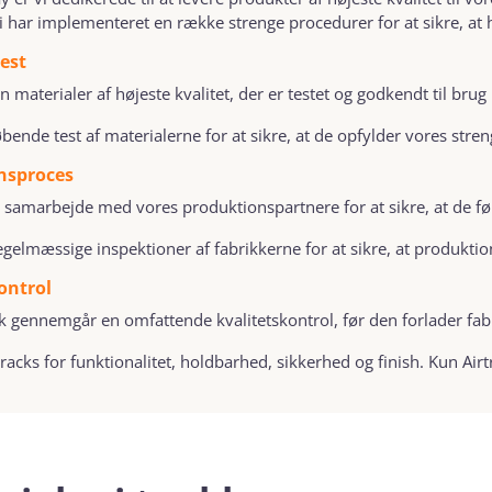
vi har implementeret en række strenge procedurer for at sikre, at 
est
n materialer af højeste kvalitet, der er testet og godkendt til brug i
øbende test af materialerne for at sikre, at de opfylder vores str
nsproces
t samarbejde med vores produktionspartnere for at sikre, at de fø
egelmæssige inspektioner af fabrikkerne for at sikre, at produkt
ontrol
k gennemgår en omfattende kvalitetskontrol, før den forlader fab
rtracks for funktionalitet, holdbarhed, sikkerhed og finish. Kun Airt