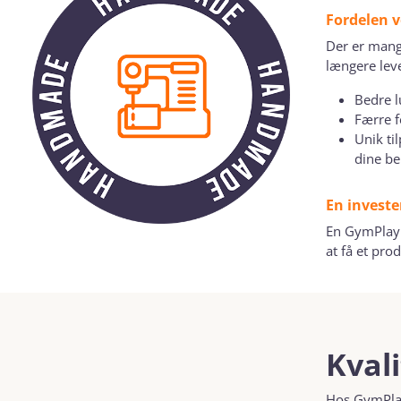
Fordelen 
Der er mang
længere lev
Bedre l
Færre f
Unik ti
dine be
En invester
En GymPlay A
at få et pro
Kval
Hos GymPlay 