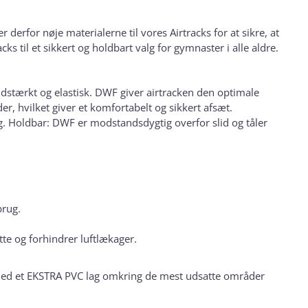
derfor nøje materialerne til vores Airtracks for at sikre, at
s til et sikkert og holdbart valg for gymnaster i alle aldre.
lidstærkt og elastisk. DWF giver airtracken den optimale
r, hvilket giver et komfortabelt og sikkert afsæt.
ng. Holdbar: DWF er modstandsdygtig overfor slid og tåler
 brug.
tte og forhindrer luftlækager.
med et EKSTRA PVC lag omkring de mest udsatte områder