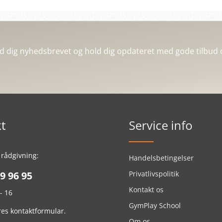
ld dig nyhedsbrevet og hold dig opdateret med gode tilbud 
t
Service info
 rådgivning:
Handelsbetingelser
9 96 95
Privatlivspolitik
Kontakt os
- 16
GymPlay School
ores
kontaktformular
.
Om os