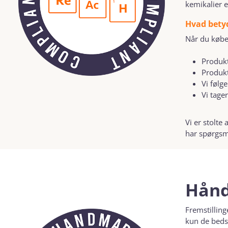
kemikalier e
Hvad betyd
Når du købe
Produkt
Produkt
Vi følg
Vi tage
Vi er stolte
har spørgsm
Håndl
Fremstilling
kun de bedst