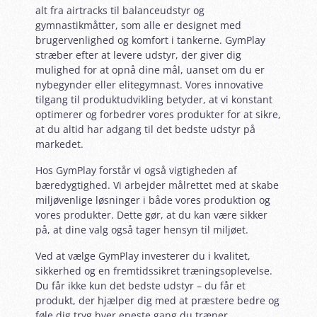
alt fra airtracks til balanceudstyr og
gymnastikmåtter, som alle er designet med
brugervenlighed og komfort i tankerne. GymPlay
stræber efter at levere udstyr, der giver dig
mulighed for at opnå dine mål, uanset om du er
nybegynder eller elitegymnast. Vores innovative
tilgang til produktudvikling betyder, at vi konstant
optimerer og forbedrer vores produkter for at sikre,
at du altid har adgang til det bedste udstyr på
markedet.
Hos GymPlay forstår vi også vigtigheden af
bæredygtighed. Vi arbejder målrettet med at skabe
miljøvenlige løsninger i både vores produktion og
vores produkter. Dette gør, at du kan være sikker
på, at dine valg også tager hensyn til miljøet.
Ved at vælge GymPlay investerer du i kvalitet,
sikkerhed og en fremtidssikret træningsoplevelse.
Du får ikke kun det bedste udstyr – du får et
produkt, der hjælper dig med at præstere bedre og
føle dig tryg hver eneste gang du træner.