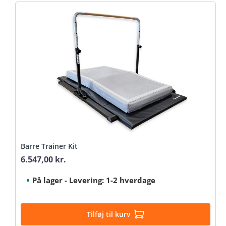
Barre Trainer Kit
6.547,00 kr.
Regular price:
På lager - Levering: 1-2 hverdage
Tilføj til kurv