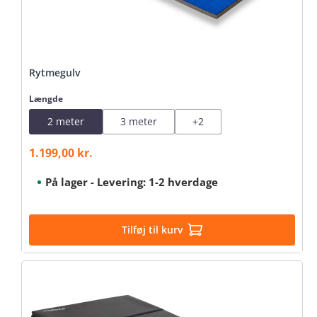
Rytmegulv
Select
Længde
2 meter
3 meter
+
2
1.199,00 kr.
Sale price:
På lager - Levering: 1-2 hverdage
Tilføj til kurv