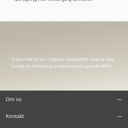
Subscribe to our regular newsletter now to stay
tuned on the latest products and special offers.
Om os
Kontakt