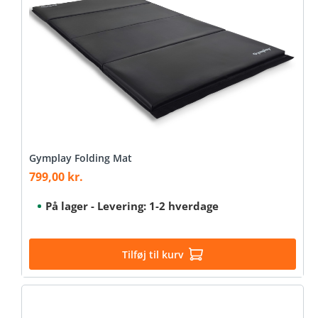
Gymplay Folding Mat
799,00 kr.
Sale price:
På lager - Levering: 1-2 hverdage
Tilføj til kurv