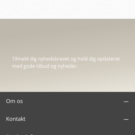
Tilmeld dig nyhedsbrevet og hold dig opdateret
med gode tilbud og nyheder.
Om os
Kontakt