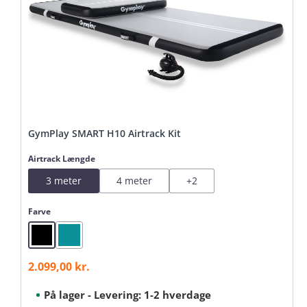
GymPlay SMART H10 Airtrack Kit
Vælg
Airtrack Længde
3 meter
4 meter
+
2
Vælg
Farve
Black
Mint
2.099,00 kr.
Salgspris:
På lager - Levering: 1-2 hverdage