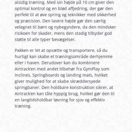
alsidig træning. Med sin højde på 10 cm giver den
optimal kontrol og en blød affjedring, der gør den
perfekt til at øve spring og teknikker med sikkerhed
og præcision. Den lavere højde gør den særlig
velegnet til børn og nybegyndere, da den mindsker
risikoen for skader, mens den stadig tilbyder god
støtte til alle typer bevægelser.
Pakken er let at opsætte og transportere, så du
hurtigt kan skabe et træningsområde derhjemme
eller i haven. Derudover kan du kombinere
Airtrack’en med andet tilbehør fra GymPlay som
Inclines, Springboards og landing mats, hvilket
giver mulighed for at skabe skræddersyede
springbaner. Den holdbare konstruktion sikrer, at
Airtrack’en kan tåle hyppig brug, hvilket gør den til
en langtidsholdbar løsning for sjov og effektiv
træning.