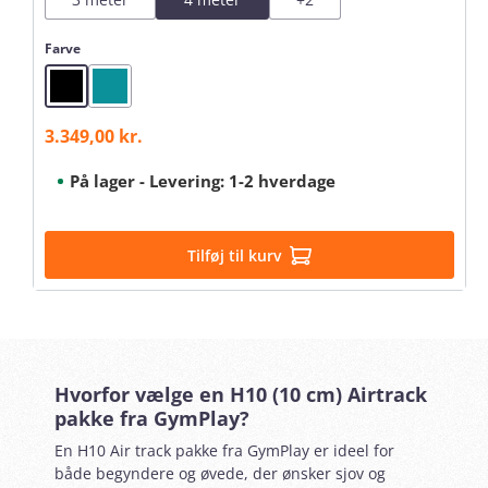
Vælg
Farve
Black
Mint
3.349,00 kr.
Salgspris:
På lager - Levering: 1-2 hverdage
Tilføj til kurv
Hvorfor vælge en H10 (10 cm) Airtrack
pakke fra GymPlay?
En H10 Air track pakke fra GymPlay er ideel for
både begyndere og øvede, der ønsker sjov og