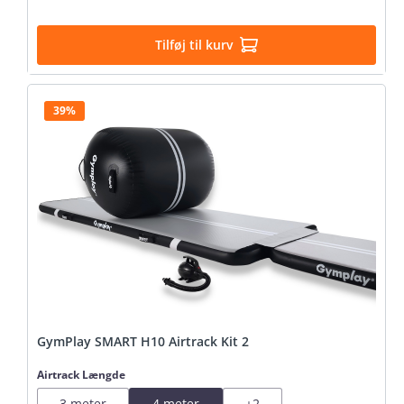
Tilføj til kurv
39%
GymPlay SMART H10 Airtrack Kit 2
Vælg
Airtrack Længde
3 meter
4 meter
+
2