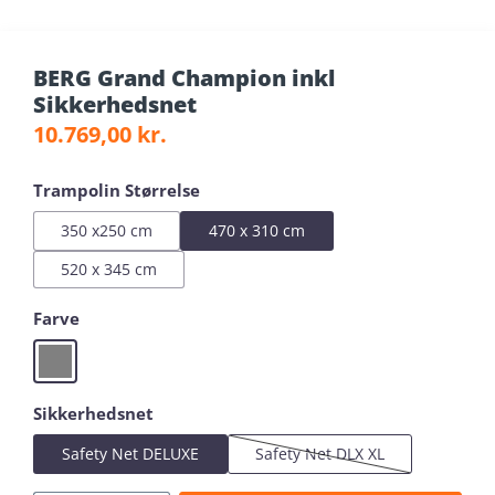
BERG Grand Champion inkl
Sikkerhedsnet
Regular price:
10.769,00 kr.
Select
Trampolin Størrelse
350 x250 cm
470 x 310 cm
520 x 345 cm
Select
Farve
Grey
Select
Sikkerhedsnet
Safety Net DELUXE
Safety Net DLX XL
(This option is currently unav