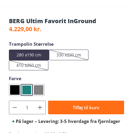
BERG Ultim Favorit InGround
Regular price:
4.229,00 kr.
Select
Trampolin Størrelse
280 x190 cm
330 x220 cm
(This option is currently unavailable.)
410 x250 cm
(This option is currently unavailable.)
Select
Farve
Black
Green
Grey
Tilføj til kurv
På lager – Levering: 3-5 hverdage fra fjernlager