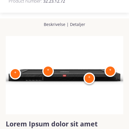
Product number:
32.23.12.72
Beskrivelse
|
Detaljer
+
+
+
+
Lorem Ipsum dolor sit amet