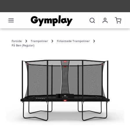
Shoppi
Forside
Trampoliner
Firkantede Trampoliner
På Ben (Regular)
Skip image gallery