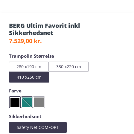
BERG Ultim Favorit inkl
Sikkerhedsnet
Regular price:
7.529,00 kr.
Select
Trampolin Størrelse
280 x190 cm
330 x220 cm
410 x250 cm
Select
Farve
Black
Green
Grey
(This option is currently unavailable.)
Select
Sikkerhedsnet
Safety Net COMFORT