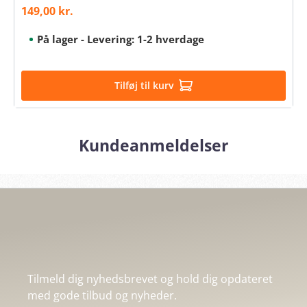
149,00 kr.
Salgspris:
På lager - Levering: 1-2 hverdage
Tilføj til kurv
Kundeanmeldelser
Tilmeld dig nyhedsbrevet og hold dig opdateret
med gode tilbud og nyheder.