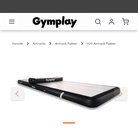
Indkø
Forside
Airtracks
Airtrack Pakker
H20 Airtrack Pakker
Spring over billedgalleri