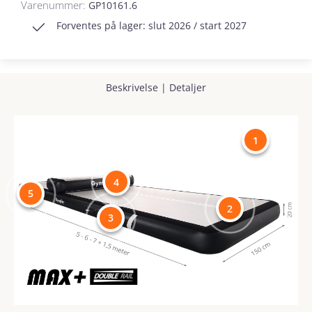
Varenummer:
GP10161.6
Forventes på lager: slut 2026 / start 2027
Beskrivelse
|
Detaljer
1
4
5
2
3