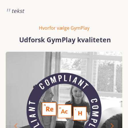
tekst
Hvorfor vælge GymPlay
Udforsk GymPlay kvaliteten
Spring over billedgalleri
REACH