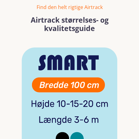
Find den helt rigtige Airtrack
Airtrack størrelses- og
kvalitetsguide
Spring over billedgalleri
Læs mere
Læs mer