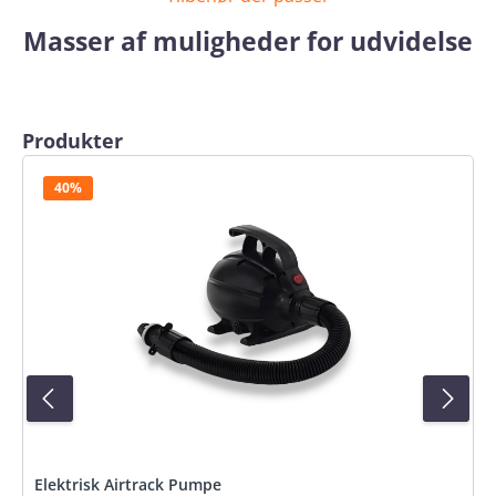
Masser af muligheder for udvidelse
Spring produktgalleriet over
Produkter
40%
Elektrisk Airtrack Pumpe