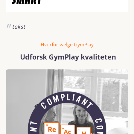
tekst
Hvorfor vælge GymPlay
Udforsk GymPlay kvaliteten
Spring over billedgalleri
REACH