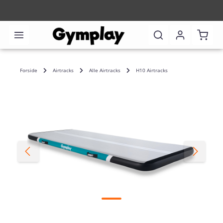
Indkø
Forside
Airtracks
Alle Airtracks
H10 Airtracks
Spring over billedgalleri