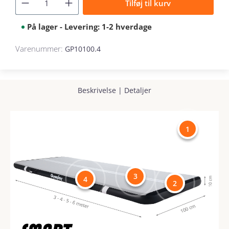
Tilføj til kurv
På lager - Levering: 1-2 hverdage
Varenummer:
GP10100.4
Beskrivelse
|
Detaljer
1
3
4
2