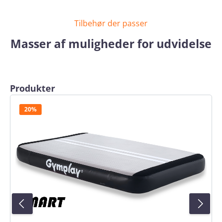
Tilbehør der passer
Masser af muligheder for udvidelse
Spring produktgalleriet over
Produkter
20%