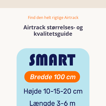
Find den helt rigtige Airtrack
Airtrack størrelses- og
kvalitetsguide
Spring over billedgalleri
Læs mere
Læs mer