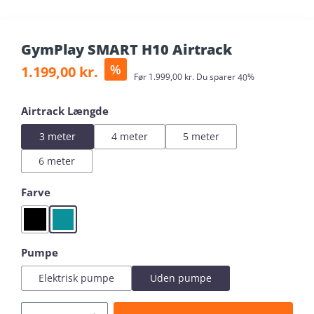
GymPlay SMART H10 Airtrack
Salgspris:
%
1.199,00 kr.
Almindelig pris:
Før
1.999,00 kr.
Du sparer
40%
Vælg
Airtrack Længde
3 meter
4 meter
5 meter
6 meter
Vælg
Farve
Black
Mint
Vælg
Pumpe
Elektrisk pumpe
Uden pumpe