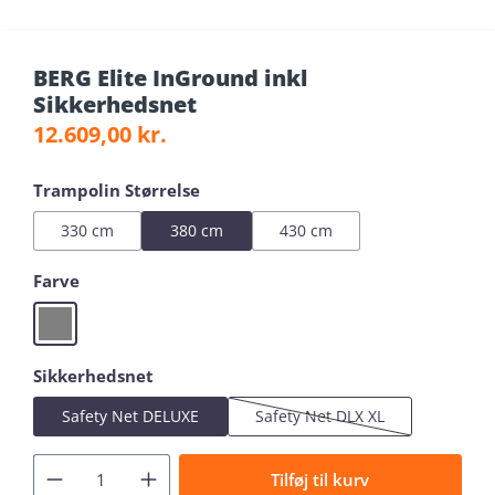
BERG Elite InGround inkl
Sikkerhedsnet
Almindelig pris:
12.609,00 kr.
Vælg
Trampolin Størrelse
330 cm
380 cm
430 cm
Vælg
Farve
Grey
Vælg
Sikkerhedsnet
Safety Net DELUXE
Safety Net DLX XL
(Denne mulighed er i øjeblikk
Tilføj til kurv