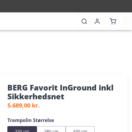
Indkøbsk
BERG Favorit InGround inkl
Sikkerhedsnet
Almindelig pris:
5.689,00 kr.
Vælg
Trampolin Størrelse
330 cm
380 cm
430 cm