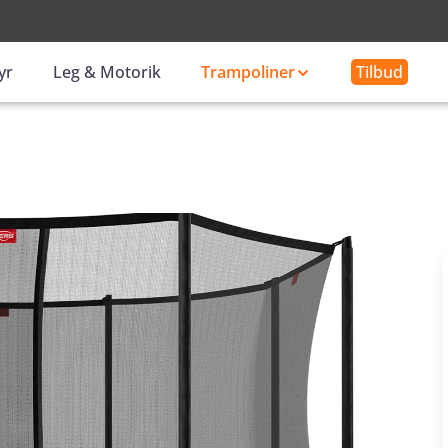
-
yr
Leg & Motorik
Trampoliner
Tilbud