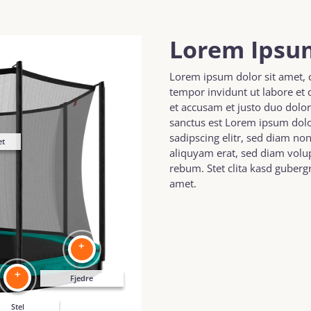
Lorem Ipsum
Lorem ipsum dolor sit amet, 
tempor invidunt ut labore et
et accusam et justo duo dolor
sanctus est Lorem ipsum dolo
sadipscing elitr, sed diam n
et
aliquyam erat, sed diam volup
rebum. Stet clita kasd guberg
amet.
+
+
Fjedre
Stel