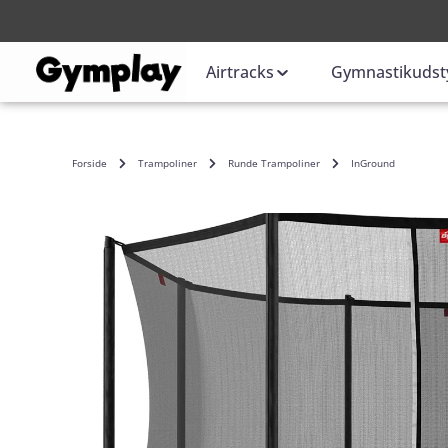
Login
eller
Airtracks
Gymnastikudst
Forside
Trampoliner
Runde Trampoliner
InGround
Spring over billedgalleri