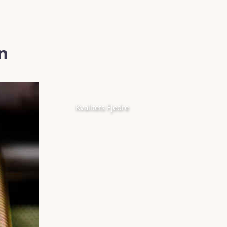
n
Kvalitets Fjedre