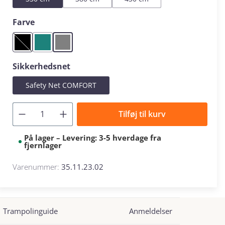
Vælg
Farve
Black
Green
Grey
(Denne mulighed er i øjeblikket ikke tilgængelig.)
Vælg
Sikkerhedsnet
Safety Net COMFORT
Tilføj til kurv
På lager – Levering: 3-5 hverdage fra
fjernlager
Varenummer:
35.11.23.02
Trampolinguide
Anmeldelser