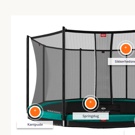
+
Sikkerhedsn
+
+
Springdug
Kantpude