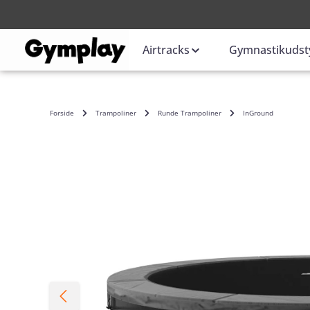
Login
eller
Airtracks
Gymnastikudst
Forside
Trampoliner
Runde Trampoliner
InGround
Skip image gallery