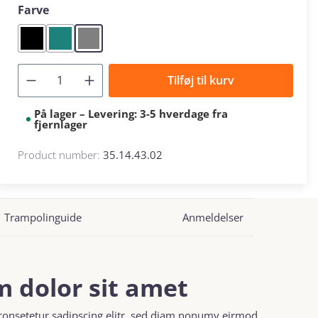
Select
Farve
Black
Green
Grey
Tilføj til kurv
På lager – Levering: 3-5 hverdage fra
fjernlager
Product number:
35.14.43.02
Trampolinguide
Anmeldelser
 dolor sit amet
consetetur sadipscing elitr, sed diam nonumy eirmod