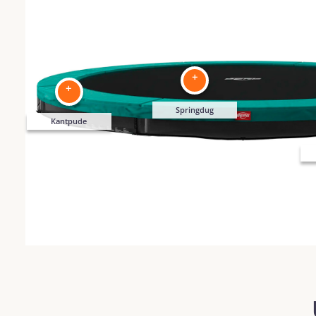
+
+
Springdug
Kantpude