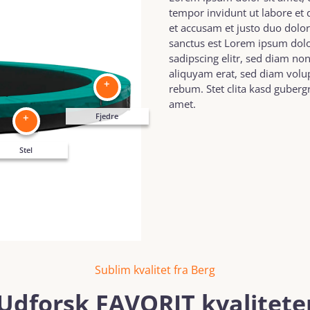
tempor invidunt ut labore et
et accusam et justo duo dolor
sanctus est Lorem ipsum dolo
sadipscing elitr, sed diam n
aliquyam erat, sed diam volup
+
rebum. Stet clita kasd guberg
amet.
Fjedre
+
Stel
Sublim kvalitet fra Berg
Udforsk FAVORIT kvalitete