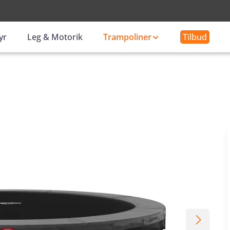
-
yr
Leg & Motorik
Trampoliner
Tilbud