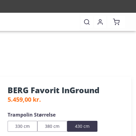
Shopping 
BERG Favorit InGround
Regular price:
5.459,00 kr.
Select
Trampolin Størrelse
330 cm
380 cm
430 cm