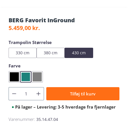
BERG Favorit InGround
Almindelig pris:
5.459,00 kr.
Vælg
Trampolin Størrelse
330 cm
380 cm
430 cm
Vælg
Farve
Black
Green
Grey
Tilføj til kurv
På lager – Levering: 3-5 hverdage fra fjernlager
Varenummer:
35.14.47.04