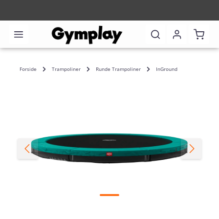
Indkø
Forside
Trampoliner
Runde Trampoliner
InGround
Spring over billedgalleri