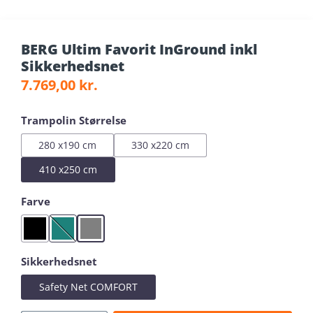
BERG Ultim Favorit InGround inkl
Sikkerhedsnet
Almindelig pris:
7.769,00 kr.
Vælg
Trampolin Størrelse
280 x190 cm
330 x220 cm
410 x250 cm
Vælg
Farve
Black
Green
Grey
(Denne mulighed er i øjeblikket ikke tilgængelig.)
Vælg
Sikkerhedsnet
Safety Net COMFORT