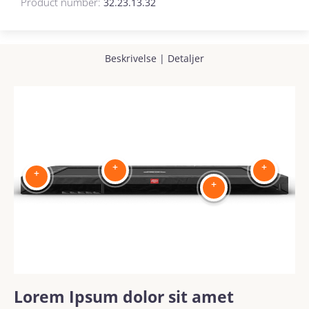
Product number:
32.23.13.32
Beskrivelse
|
Detaljer
+
+
+
+
Lorem Ipsum dolor sit amet