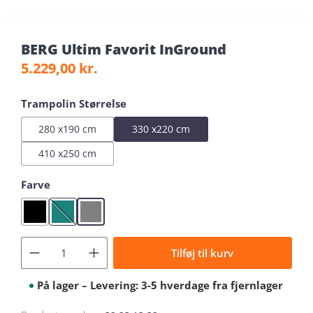
BERG Ultim Favorit InGround
Regular price:
5.229,00 kr.
Select
Trampolin Størrelse
280 x190 cm
330 x220 cm
410 x250 cm
Select
Farve
Black
Green
Grey
(This option is currently unavailable.)
Tilføj til kurv
På lager – Levering: 3-5 hverdage fra fjernlager