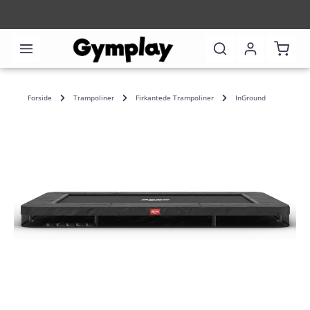
Shoppi
Forside
Trampoliner
Firkantede Trampoliner
InGround
Skip image gallery