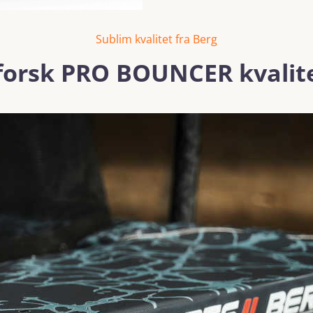
Sublim kvalitet fra Berg
orsk PRO BOUNCER kvalit