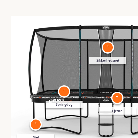
+
Sikkerhedsnet
+
+
Springdug
Fjedre
+
Stel