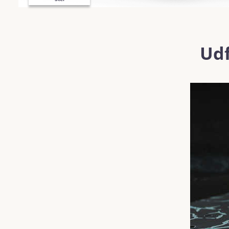
Udf
Spring over billedgalleri