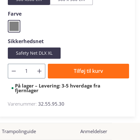
Vælg
Farve
Grey
Vælg
Sikkerhedsnet
Safety Net DLX XL
Tilføj til kurv
På lager – Levering: 3-5 hverdage fra
fjernlager
Varenummer:
32.55.95.30
Trampolinguide
Anmeldelser