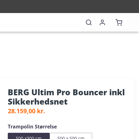
Indkøbsk
BERG Ultim Pro Bouncer inkl
Sikkerhedsnet
Almindelig pris:
28.159,00 kr.
Vælg
Trampolin Størrelse
500 x300 cm
500 x 500 cm