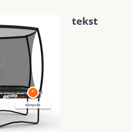
tekst
+
Kantpude