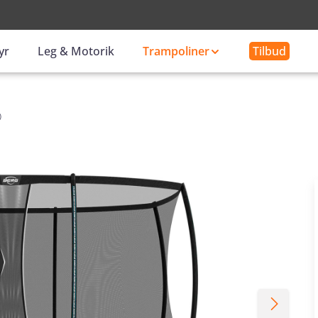
-
yr
Leg & Motorik
Trampoliner
Tilbud
)