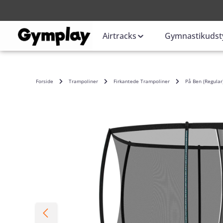
Login
eller
Airtracks
Gymnastikudst
Forside
Trampoliner
Firkantede Trampoliner
På Ben (Regular
Spring over billedgalleri