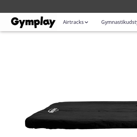
Login
eller
Airtracks
Gymnastikudst
Skip image gallery