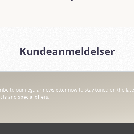
Kundeanmeldelser
ibe to our regular newsletter now to stay tuned on the late
ts and special offers.