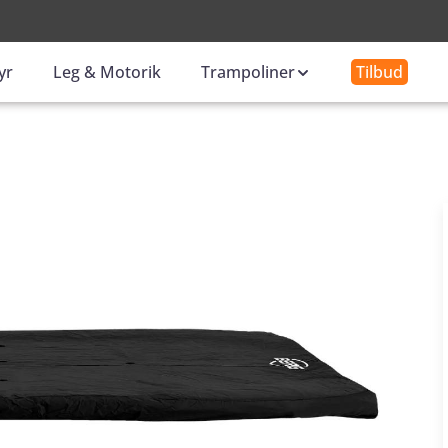
-
yr
Leg & Motorik
Trampoliner
Tilbud