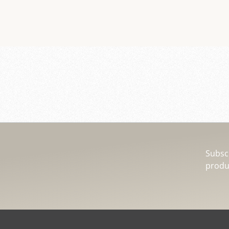
Subscr
produc