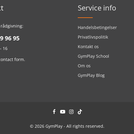
t
Service info
 rådgivning:
Handelsbetingelser
9 96 95
Privatlivspolitik
Kontakt os
- 16
GymPlay School
contact form
.
Om os
GymPlay Blog
© 2026 GymPlay - All rights reserved.