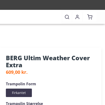
Shopping 
BERG Ultim Weather Cover
Extra
Regular price:
609,00 kr.
Select
Trampolin Form
Firkantet
Select
Trampolin Størrelse