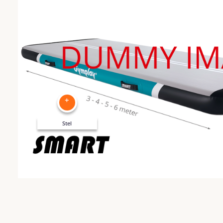
+
Stel