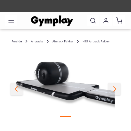
Indkø
Forside
Airtracks
Airtrack Pakker
H15 Airtrack Pakker
Spring over billedgalleri