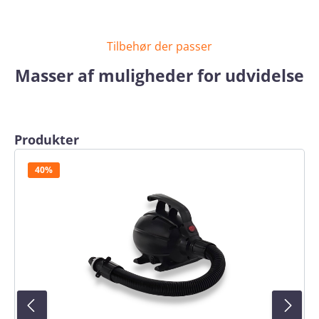
Tilbehør der passer
Masser af muligheder for udvidelse
Spring produktgalleriet over
Produkter
40%