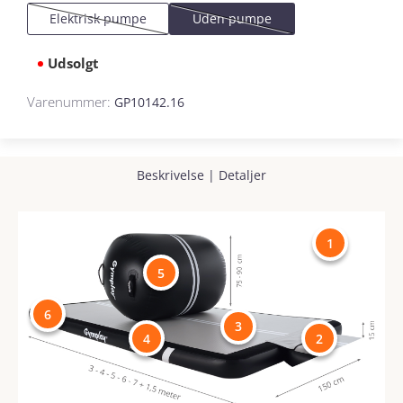
Elektrisk pumpe
Uden pumpe
(Denne mulighed er i øjeblikket ikke tilgængelig.)
(Denne mulighed er i øjeblikket ikk
Udsolgt
Varenummer:
GP10142.16
Beskrivelse
|
Detaljer
1
5
6
3
4
2