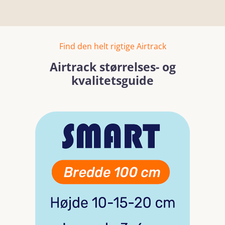
Find den helt rigtige Airtrack
Airtrack størrelses- og
kvalitetsguide
Spring over billedgalleri
Læs mere
Læs mer