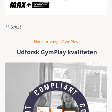
tekst
Hvorfor vælge GymPlay
Udforsk GymPlay kvaliteten
Spring over billedgalleri
REACH