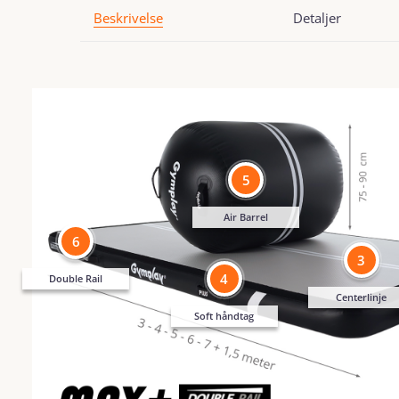
Beskrivelse
Detaljer
5
Air Barrel
6
3
4
Double Rail
Centerlinje
Soft håndtag