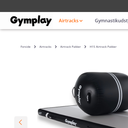
Login
eller
Airtracks
Gymnastikudst
Forside
Airtracks
Airtrack Pakker
H15 Airtrack Pakker
Spring over billedgalleri