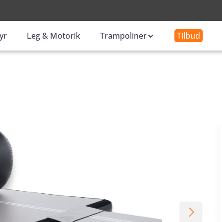
-
yr
Leg & Motorik
Trampoliner
Tilbud