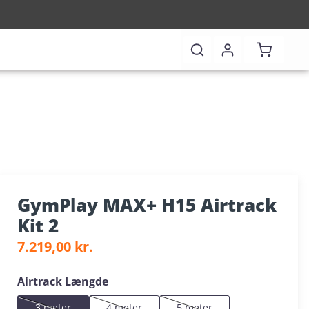
Indkøbsk
GymPlay MAX+ H15 Airtrack
Kit 2
Almindelig pris:
7.219,00 kr.
Vælg
Airtrack Længde
3 meter
4 meter
5 meter