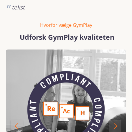
tekst
Hvorfor vælge GymPlay
Udforsk GymPlay kvaliteten
Spring over billedgalleri
REACH