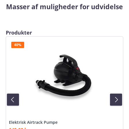
Masser af muligheder for udvidelse
Spring produktgalleriet over
Produkter
40%
Elektrisk Airtrack Pumpe