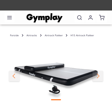
Indkø
Forside
Airtracks
Airtrack Pakker
H15 Airtrack Pakker
Spring over billedgalleri