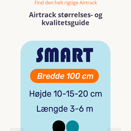
Find den helt rigtige Airtrack
Airtrack størrelses- og
kvalitetsguide
Spring over billedgalleri
Læs mere
Læs mer