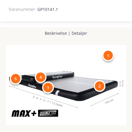
Varenummer:
GP10141.1
Beskrivelse
|
Detaljer
1
4
5
2
3