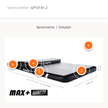
Varenummer:
GP10141.2
Beskrivelse
|
Detaljer
1
4
5
2
3