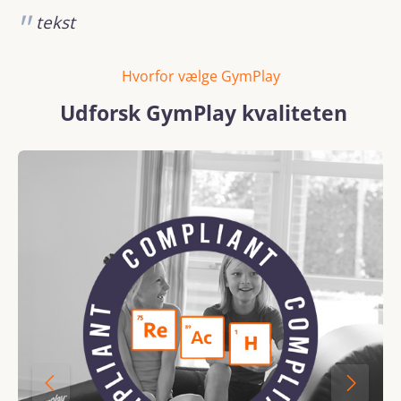
tekst
Hvorfor vælge GymPlay
Udforsk GymPlay kvaliteten
Spring over billedgalleri
REACH