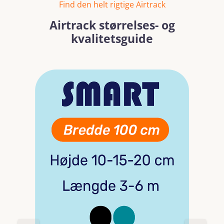
Find den helt rigtige Airtrack
Airtrack størrelses- og
kvalitetsguide
Spring over billedgalleri
Læs mere
Læs mer