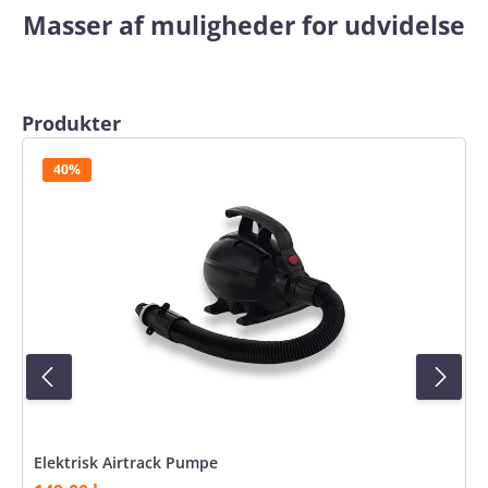
Masser af muligheder for udvidelse
Spring produktgalleriet over
Produkter
40%
Elektrisk Airtrack Pumpe