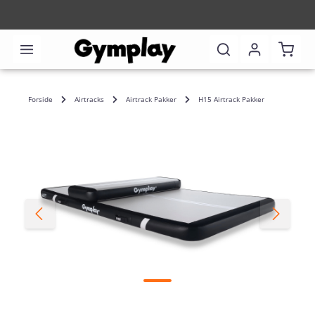
Indkø
Forside
Airtracks
Airtrack Pakker
H15 Airtrack Pakker
Spring over billedgalleri