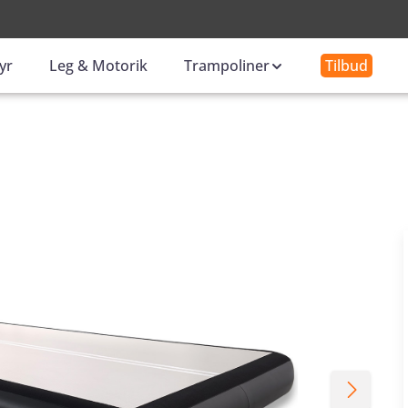
-
yr
Leg & Motorik
Trampoliner
Tilbud