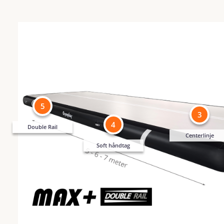
5
3
4
Double Rail
Centerlinje
Soft håndtag