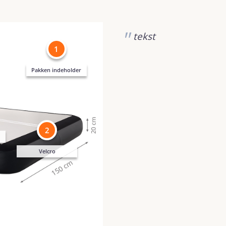
tekst
1
Pakken indeholder
2
Velcro