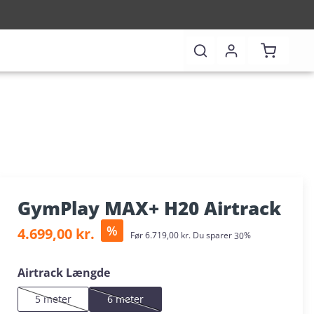
Indkøbsk
GymPlay MAX+ H20 Airtrack
Salgspris:
%
4.699,00 kr.
Almindelig pris:
Før
6.719,00 kr.
Du sparer
30%
Vælg
Airtrack Længde
5 meter
6 meter
(Denne mulighed er i øjeblikket ikke tilgængelig.)
(Denne mulighed er i øjeblikket ikke tilgængelig.)