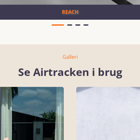
REACH
Galleri
Se Airtracken i brug