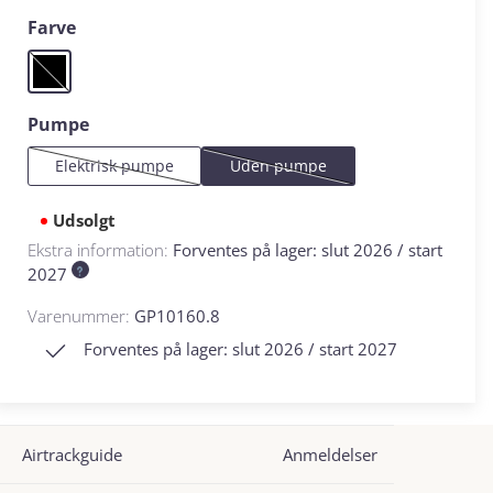
Vælg
Farve
Black
(Denne mulighed er i øjeblikket ikke tilgængelig.)
Vælg
Pumpe
Elektrisk pumpe
Uden pumpe
(Denne mulighed er i øjeblikket ikke tilgængelig.)
(Denne mulighed er i øjeblikket ikke
Udsolgt
Ekstra information:
Forventes på lager: slut 2026 / start
2027
Varenummer:
GP10160.8
Forventes på lager: slut 2026 / start 2027
Airtrackguide
Anmeldelser