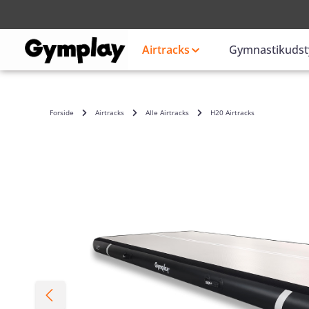
Login
eller
Airtracks
Gymnastikudst
Forside
Airtracks
Alle Airtracks
H20 Airtracks
Spring over billedgalleri