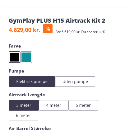
GymPlay PLUS H15 Airtrack Kit 2
Sale price:
%
4.629,00 kr.
Regular price:
Før
6.619,00 kr.
Du sparer
30%
Select
Farve
Black
Mint
Select
Pumpe
Elektrisk pumpe
Uden pumpe
Select
Airtrack Længde
3 meter
4 meter
5 meter
6 meter
Select
Air Barrel Størrelse