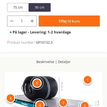
75 cm
90 cm
Tilføj til kurv
På lager - Levering: 1-2 hverdage
Product number:
GP10132.3
Beskrivelse
|
Detaljer
1
5
6
3
4
2