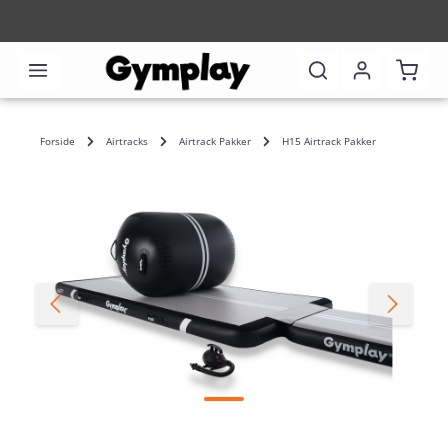
Shoppi
Forside
Airtracks
Airtrack Pakker
H15 Airtrack Pakker
Skip image gallery