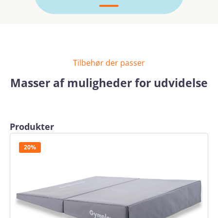
Tilbehør der passer
Masser af muligheder for udvidelse
Skip product gallery
Produkter
20%