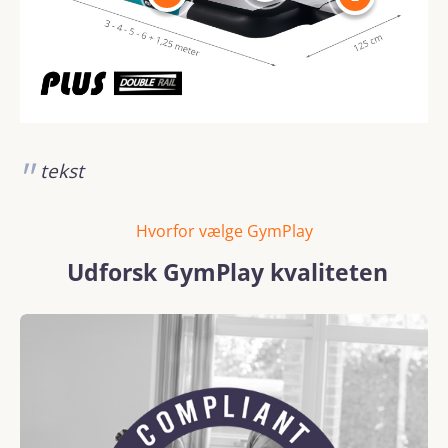
tekst
Hvorfor vælge GymPlay
Udforsk GymPlay kvaliteten
Skip image gallery
REACH