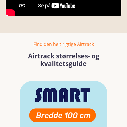
Find den helt rigtige Airtrack
Airtrack størrelses- og
kvalitetsguide
Skip image gallery
Read more
Read mo