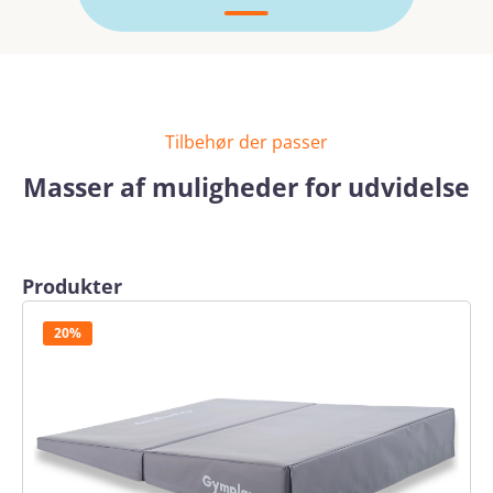
Tilbehør der passer
Masser af muligheder for udvidelse
Skip product gallery
Produkter
20%