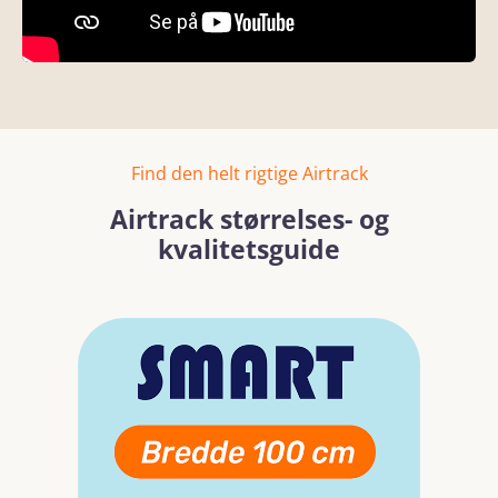
Find den helt rigtige Airtrack
Airtrack størrelses- og
kvalitetsguide
Skip image gallery
Read more
Read mo