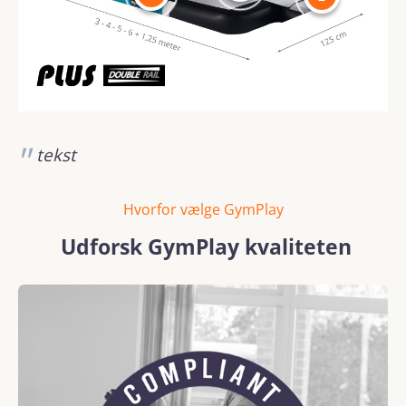
tekst
Hvorfor vælge GymPlay
Udforsk GymPlay kvaliteten
Skip image gallery
REACH