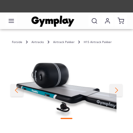
Shoppi
Forside
Airtracks
Airtrack Pakker
H15 Airtrack Pakker
Skip image gallery