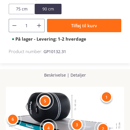
75 cm
90 cm
Tilføj til kurv
På lager - Levering: 1-2 hverdage
Product number:
GP10132.31
Beskrivelse
|
Detaljer
1
5
6
3
4
2