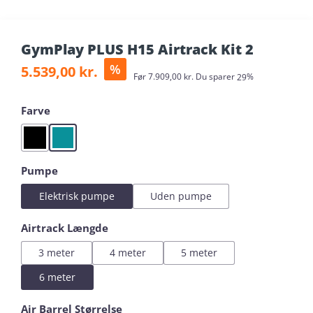
GymPlay PLUS H15 Airtrack Kit 2
Sale price:
%
5.539,00 kr.
Regular price:
Før
7.909,00 kr.
Du sparer
29%
Select
Farve
Black
Mint
Select
Pumpe
Elektrisk pumpe
Uden pumpe
Select
Airtrack Længde
3 meter
4 meter
5 meter
6 meter
Select
Air Barrel Størrelse