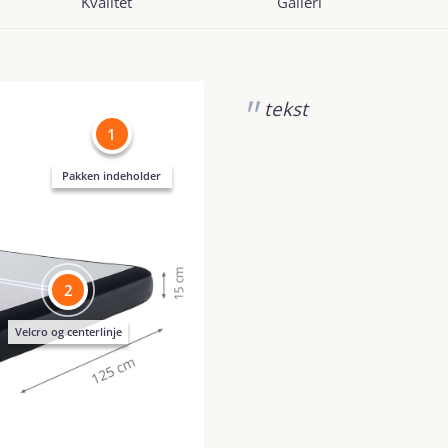
Kvalitet
Galleri
tekst
1
Pakken indeholder
2
Velcro og centerlinje