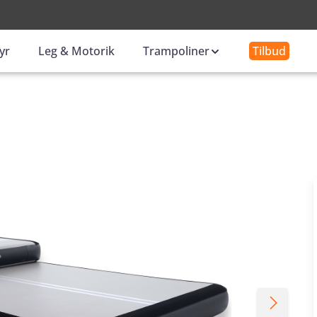
-
yr
Leg & Motorik
Trampoliner
Tilbud