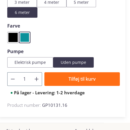
3 meter
4 meter
5 meter
6 meter
Select
Farve
Black
Mint
Select
Pumpe
Elektrisk pumpe
Uden pumpe
Tilføj til kurv
På lager - Levering: 1-2 hverdage
Product number:
GP10131.16