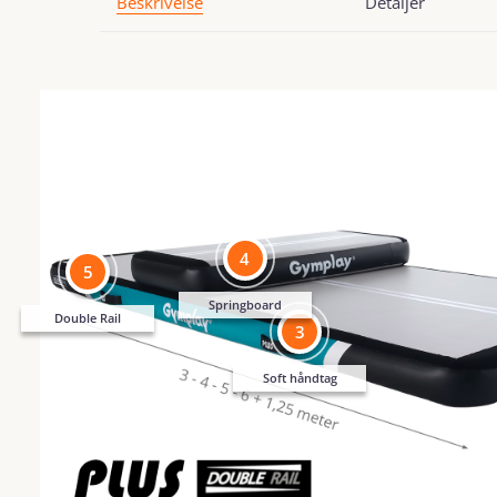
Beskrivelse
Detaljer
4
5
Springboard
Double Rail
3
Soft håndtag