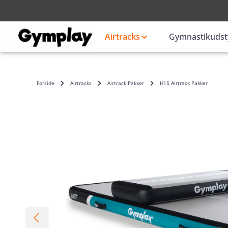
Login
eller
Airtracks
Gymnastikudst
Forside
Airtracks
Airtrack Pakker
H15 Airtrack Pakker
Skip image gallery