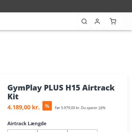
Shopping 
GymPlay PLUS H15 Airtrack
Kit
Sale price:
%
4.189,00 kr.
Regular price:
Før
5.979,00 kr.
Du sparer
29%
Select
Airtrack Længde