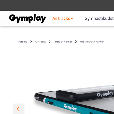
Login
eller
Airtracks
Gymnastikudst
Forside
Airtracks
Airtrack Pakker
H15 Airtrack Pakker
Spring over billedgalleri