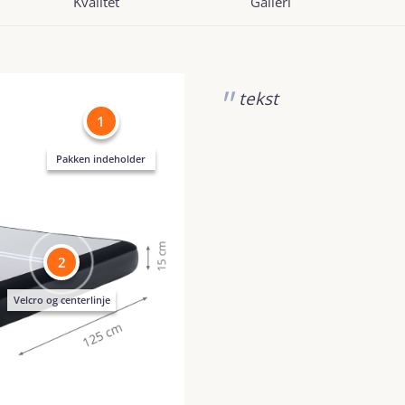
Kvalitet
Galleri
tekst
1
Pakken indeholder
2
Velcro og centerlinje