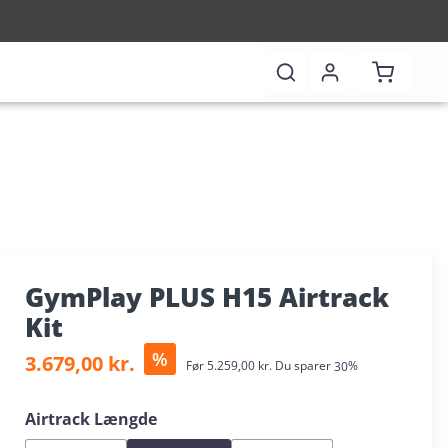
Indkøbsk
GymPlay PLUS H15 Airtrack
Kit
Salgspris:
%
3.679,00 kr.
Almindelig pris:
Før
5.259,00 kr.
Du sparer
30%
Vælg
Airtrack Længde