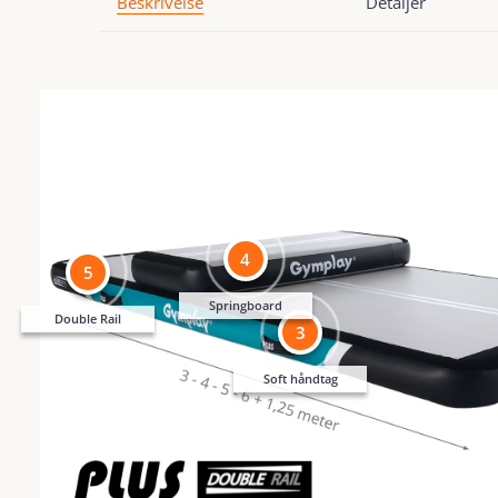
Beskrivelse
Detaljer
4
5
Springboard
Double Rail
3
Soft håndtag