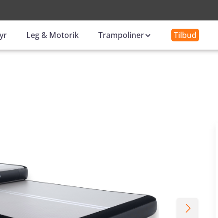
-
yr
Leg & Motorik
Trampoliner
Tilbud