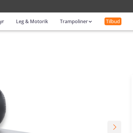
-
yr
Leg & Motorik
Trampoliner
Tilbud