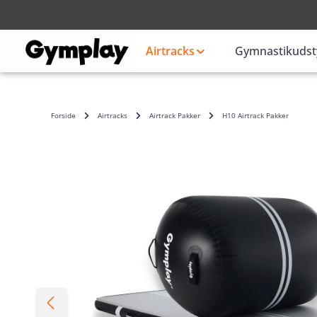
Login
eller
Airtracks
Gymnastikudst
Forside
Airtracks
Airtrack Pakker
H10 Airtrack Pakker
Skip image gallery