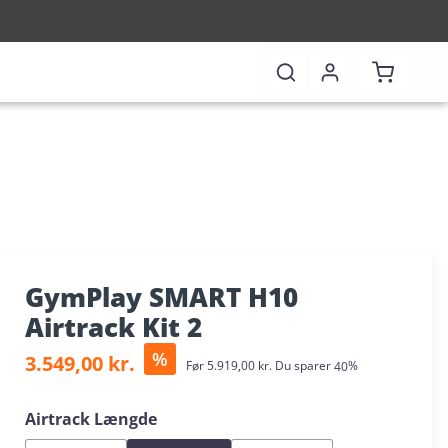
Shopping 
GymPlay SMART H10
Airtrack Kit 2
Sale price:
%
3.549,00 kr.
Regular price:
Før
5.919,00 kr.
Du sparer
40%
Select
Airtrack Længde