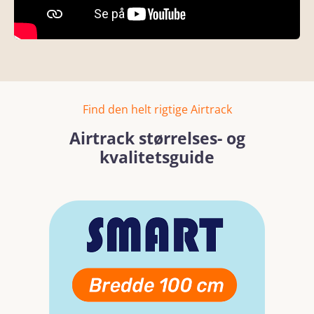
Find den helt rigtige Airtrack
Airtrack størrelses- og
kvalitetsguide
Skip image gallery
Read more
Read mo