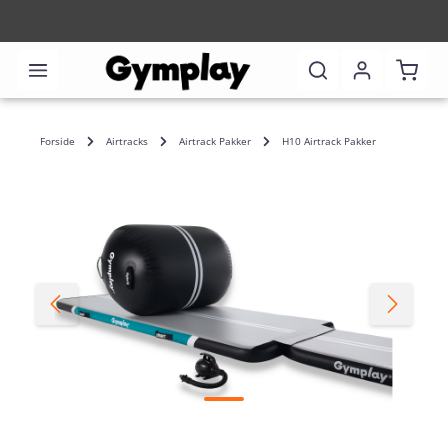
Shoppi
Forside
Airtracks
Airtrack Pakker
H10 Airtrack Pakker
Skip image gallery