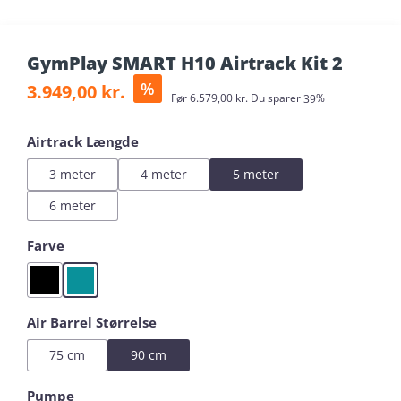
GymPlay SMART H10 Airtrack Kit 2
Sale price:
%
3.949,00 kr.
Regular price:
Før
6.579,00 kr.
Du sparer
39%
Select
Airtrack Længde
3 meter
4 meter
5 meter
6 meter
Select
Farve
Black
Mint
Select
Air Barrel Størrelse
75 cm
90 cm
Select
Pumpe