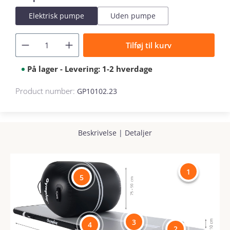
Elektrisk pumpe
Uden pumpe
Tilføj til kurv
På lager - Levering: 1-2 hverdage
Product number:
GP10102.23
Beskrivelse
|
Detaljer
1
5
3
4
2