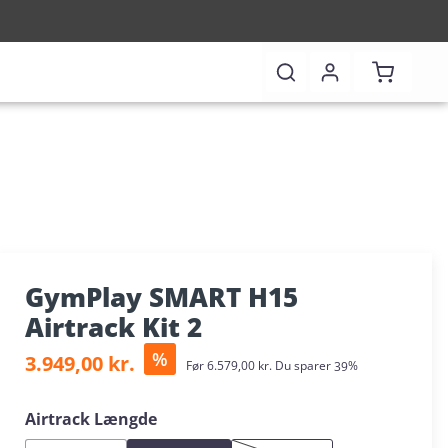
Indkøbsk
GymPlay SMART H15
Airtrack Kit 2
Salgspris:
%
3.949,00 kr.
Almindelig pris:
Før
6.579,00 kr.
Du sparer
39%
Vælg
Airtrack Længde