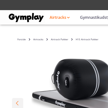
Login
eller
Airtracks
Gymnastikudst
Forside
Airtracks
Airtrack Pakker
H15 Airtrack Pakker
Spring over billedgalleri