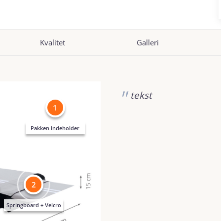
Kvalitet
Galleri
tekst
1
Pakken indeholder
2
Springboard + Velcro