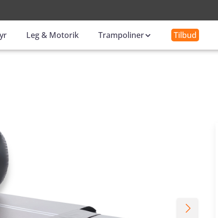
-
yr
Leg & Motorik
Trampoliner
Tilbud