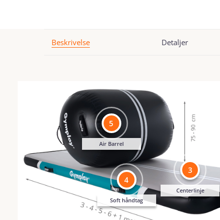
Beskrivelse
Detaljer
5
Air Barrel
3
4
Centerlinje
Soft håndtag