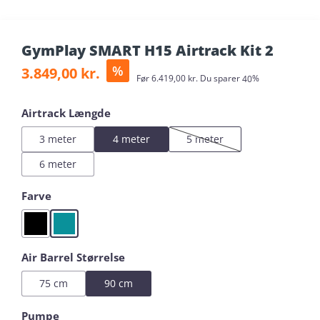
GymPlay SMART H15 Airtrack Kit 2
Salgspris:
%
3.849,00 kr.
Almindelig pris:
Før
6.419,00 kr.
Du sparer
40%
Vælg
Airtrack Længde
3 meter
4 meter
5 meter
(Denne mulighed er i øjeblikke
6 meter
Vælg
Farve
Black
Mint
Vælg
Air Barrel Størrelse
75 cm
90 cm
Vælg
Pumpe