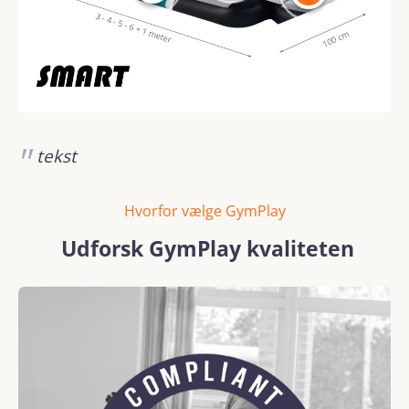
tekst
Hvorfor vælge GymPlay
Udforsk GymPlay kvaliteten
Spring over billedgalleri
REACH