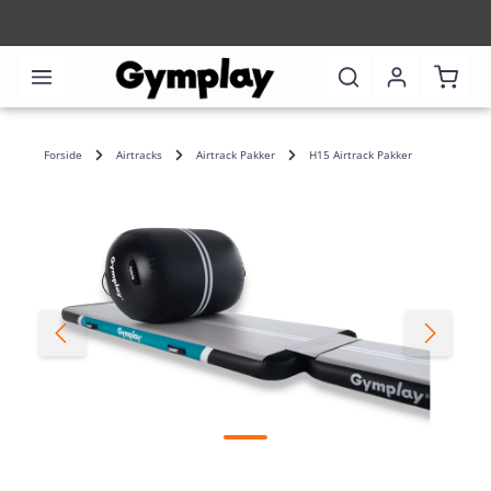
Indkø
Forside
Airtracks
Airtrack Pakker
H15 Airtrack Pakker
Spring over billedgalleri