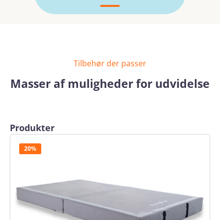
Tilbehør der passer
Masser af muligheder for udvidelse
Spring produktgalleriet over
Produkter
20%