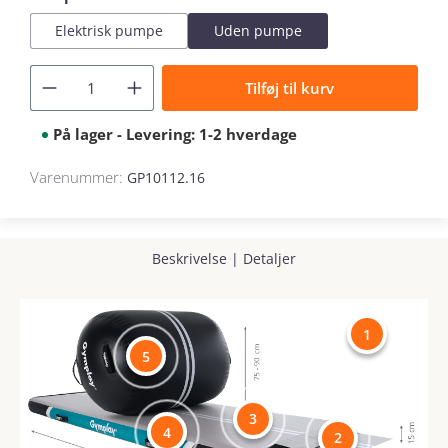
Elektrisk pumpe
Uden pumpe
Tilføj til kurv
På lager - Levering: 1-2 hverdage
Varenummer:
GP10112.16
Beskrivelse
|
Detaljer
1
5
3
4
2