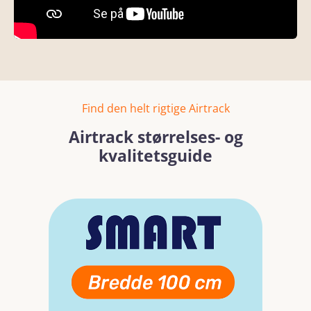
Find den helt rigtige Airtrack
Airtrack størrelses- og
kvalitetsguide
Spring over billedgalleri
Læs mere
Læs mer