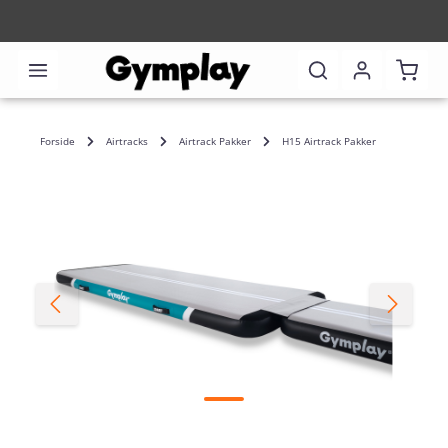
Shoppi
Forside
Airtracks
Airtrack Pakker
H15 Airtrack Pakker
Skip image gallery