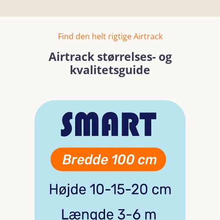
Find den helt rigtige Airtrack
Airtrack størrelses- og
kvalitetsguide
Skip image gallery
Read more
Read mo