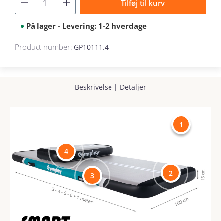
Tilføj til kurv
På lager - Levering: 1-2 hverdage
Product number:
GP10111.4
Beskrivelse
|
Detaljer
1
4
2
3