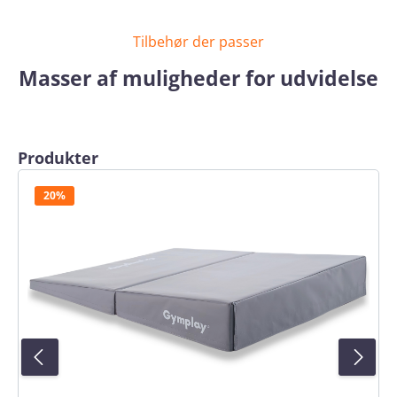
Tilbehør der passer
Masser af muligheder for udvidelse
Skip product gallery
Produkter
20%