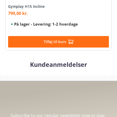
Gymplay H15 Incline
799,00 kr.
Sale price:
På lager - Levering: 1-2 hverdage
Tilføj til kurv
Kundeanmeldelser
Subscribe to our regular newsletter now to stay