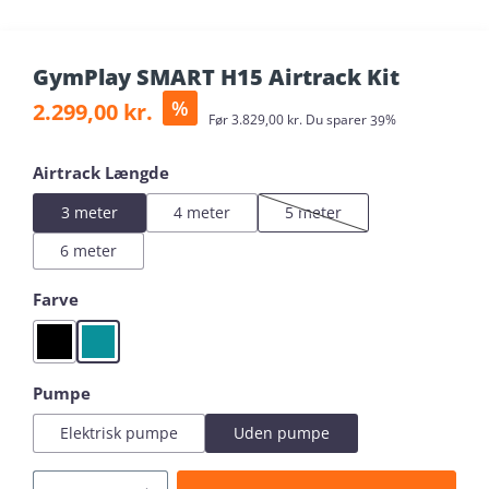
GymPlay SMART H15 Airtrack Kit
Sale price:
%
2.299,00 kr.
Regular price:
Før
3.829,00 kr.
Du sparer
39%
Select
Airtrack Længde
3 meter
4 meter
5 meter
(This option is currently unava
6 meter
Select
Farve
Black
Mint
Select
Pumpe
Elektrisk pumpe
Uden pumpe