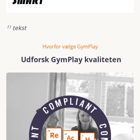
tekst
Hvorfor vælge GymPlay
Udforsk GymPlay kvaliteten
Skip image gallery
REACH