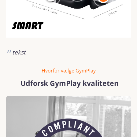
tekst
Hvorfor vælge GymPlay
Udforsk GymPlay kvaliteten
Spring over billedgalleri
REACH