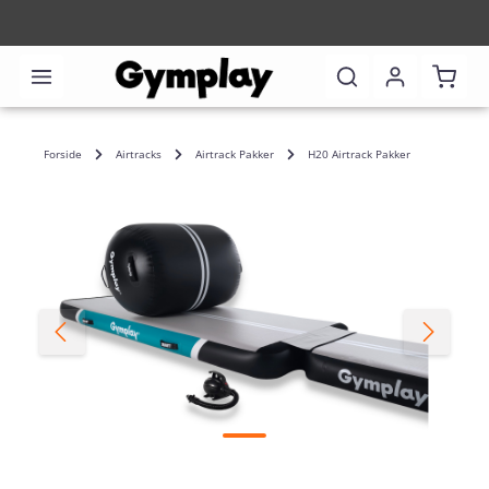
Indkø
Forside
Airtracks
Airtrack Pakker
H20 Airtrack Pakker
Spring over billedgalleri