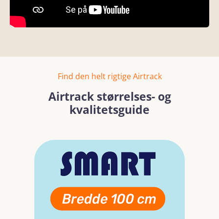
Find den helt rigtige Airtrack
Airtrack størrelses- og
kvalitetsguide
Spring over billedgalleri
Læs mere
Læs mer