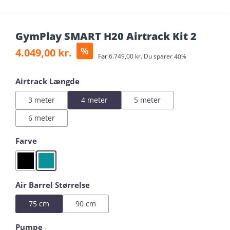
GymPlay SMART H20 Airtrack Kit 2
Salgspris:
%
4.049,00 kr.
Almindelig pris:
Før
6.749,00 kr.
Du sparer
40%
Vælg
Airtrack Længde
3 meter
4 meter
5 meter
6 meter
Vælg
Farve
Black
Mint
Vælg
Air Barrel Størrelse
75 cm
90 cm
Vælg
Pumpe