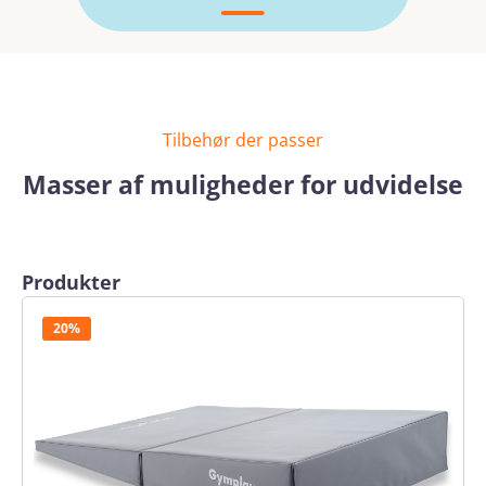
Tilbehør der passer
Masser af muligheder for udvidelse
Spring produktgalleriet over
Produkter
20%