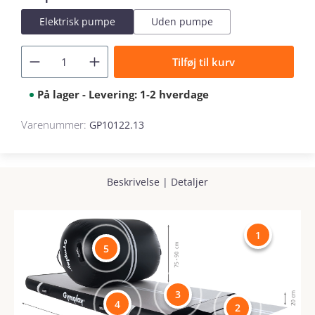
Elektrisk pumpe
Uden pumpe
Tilføj til kurv
På lager - Levering: 1-2 hverdage
Varenummer:
GP10122.13
Beskrivelse
|
Detaljer
1
5
3
4
2