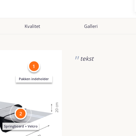
Kvalitet
Galleri
tekst
1
Pakken indeholder
2
Springboard + Velcro