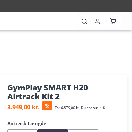
Indkøbsk
GymPlay SMART H20
Airtrack Kit 2
Salgspris:
%
3.949,00 kr.
Almindelig pris:
Før
6.579,00 kr.
Du sparer
39%
Vælg
Airtrack Længde