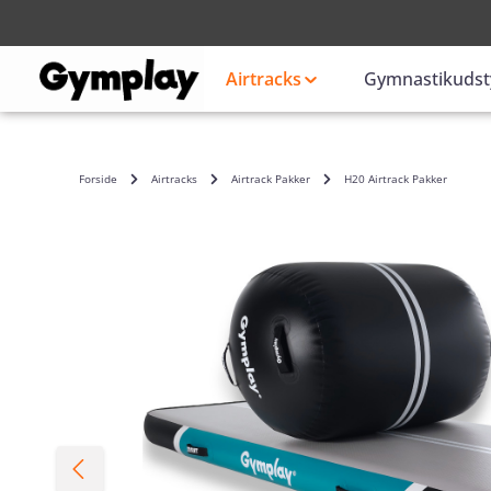
Login
eller
Airtracks
Gymnastikudst
Forside
Airtracks
Airtrack Pakker
H20 Airtrack Pakker
Spring over billedgalleri