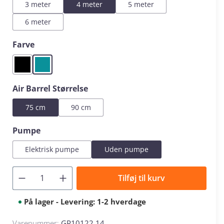
3 meter
4 meter
5 meter
6 meter
Vælg
Farve
Black
Mint
Vælg
Air Barrel Størrelse
75 cm
90 cm
Vælg
Pumpe
Elektrisk pumpe
Uden pumpe
Tilføj til kurv
På lager - Levering: 1-2 hverdage
Varenummer:
GP10122.14