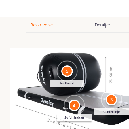
Beskrivelse
Detaljer
5
Air Barrel
3
4
Centerlinje
Soft håndtag