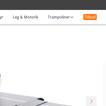
-
yr
Leg & Motorik
Trampoliner
Tilbud