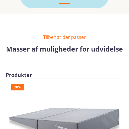
Tilbehør der passer
Masser af muligheder for udvidelse
Spring produktgalleriet over
Produkter
20%