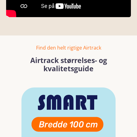
Find den helt rigtige Airtrack
Airtrack størrelses- og
kvalitetsguide
Spring over billedgalleri
Læs mere
Læs mer