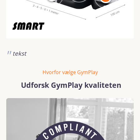
tekst
Hvorfor vælge GymPlay
Udforsk GymPlay kvaliteten
Spring over billedgalleri
REACH