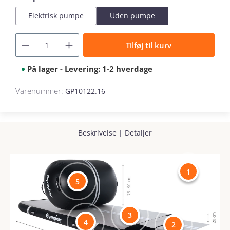
Elektrisk pumpe
Uden pumpe
Tilføj til kurv
På lager - Levering: 1-2 hverdage
Varenummer:
GP10122.16
Beskrivelse
|
Detaljer
1
5
3
4
2