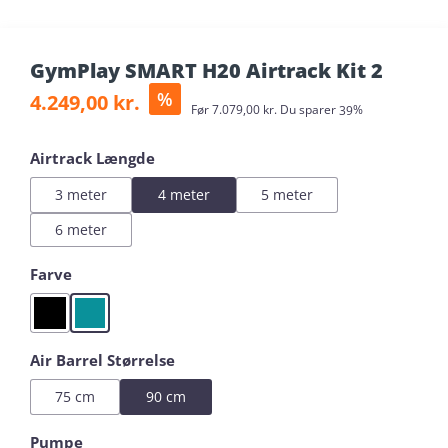
GymPlay SMART H20 Airtrack Kit 2
Salgspris:
%
4.249,00 kr.
Almindelig pris:
Før
7.079,00 kr.
Du sparer
39%
Vælg
Airtrack Længde
3 meter
4 meter
5 meter
6 meter
Vælg
Farve
Black
Mint
Vælg
Air Barrel Størrelse
75 cm
90 cm
Vælg
Pumpe