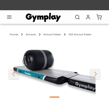
Indkø
Forside
Airtracks
Airtrack Pakker
H20 Airtrack Pakker
Spring over billedgalleri