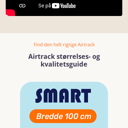
Find den helt rigtige Airtrack
Airtrack størrelses- og
kvalitetsguide
Spring over billedgalleri
Læs mere
Læs mer