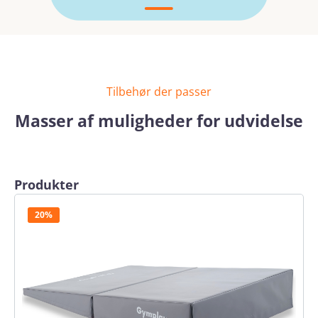
Tilbehør der passer
Masser af muligheder for udvidelse
Spring produktgalleriet over
Produkter
20%