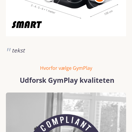
tekst
Hvorfor vælge GymPlay
Udforsk GymPlay kvaliteten
Spring over billedgalleri
REACH