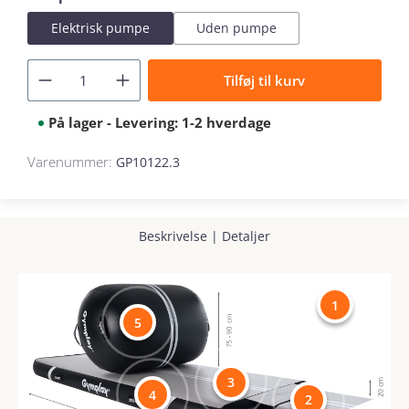
Elektrisk pumpe
Uden pumpe
Tilføj til kurv
På lager - Levering: 1-2 hverdage
Varenummer:
GP10122.3
Beskrivelse
|
Detaljer
1
5
3
4
2