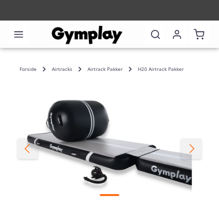
Indkø
Forside
Airtracks
Airtrack Pakker
H20 Airtrack Pakker
Spring over billedgalleri