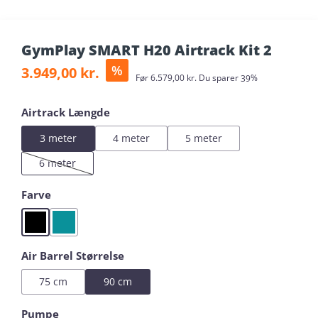
GymPlay SMART H20 Airtrack Kit 2
Salgspris:
%
3.949,00 kr.
Almindelig pris:
Før
6.579,00 kr.
Du sparer
39%
Vælg
Airtrack Længde
3 meter
4 meter
5 meter
6 meter
(Denne mulighed er i øjeblikket ikke tilgængelig.)
Vælg
Farve
Black
Mint
Vælg
Air Barrel Størrelse
75 cm
90 cm
Vælg
Pumpe