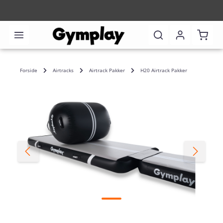
Indkø
Forside
Airtracks
Airtrack Pakker
H20 Airtrack Pakker
Spring over billedgalleri