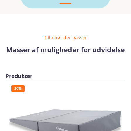
Tilbehør der passer
Masser af muligheder for udvidelse
Spring produktgalleriet over
Produkter
20%