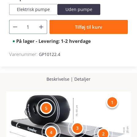
Elektrisk pumpe
Uden pumpe
Tilføj til kurv
På lager - Levering: 1-2 hverdage
Varenummer:
GP10122.4
Beskrivelse
|
Detaljer
1
5
3
4
2