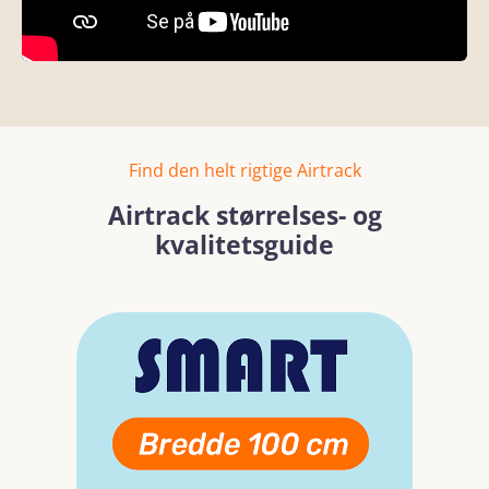
Find den helt rigtige Airtrack
Airtrack størrelses- og
kvalitetsguide
Spring over billedgalleri
Læs mere
Læs mer