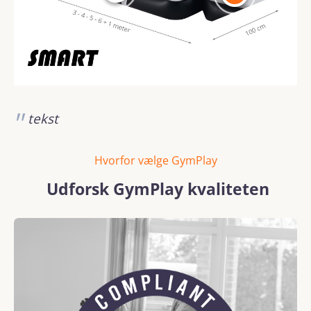
tekst
Hvorfor vælge GymPlay
Udforsk GymPlay kvaliteten
Spring over billedgalleri
REACH