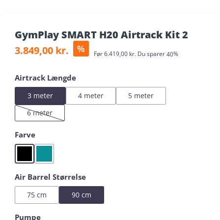
GymPlay SMART H20 Airtrack Kit 2
Salgspris:
%
3.849,00 kr.
Almindelig pris:
Før
6.419,00 kr.
Du sparer
40%
Vælg
Airtrack Længde
3 meter
4 meter
5 meter
6 meter
(Denne mulighed er i øjeblikket ikke tilgængelig.)
Vælg
Farve
Black
Mint
Vælg
Air Barrel Størrelse
75 cm
90 cm
Vælg
Pumpe