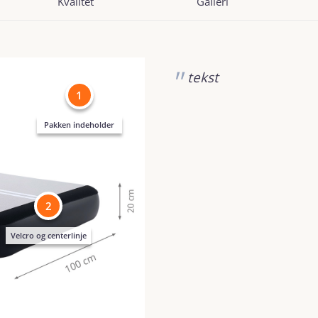
Kvalitet
Galleri
tekst
1
Pakken indeholder
2
Velcro og centerlinje