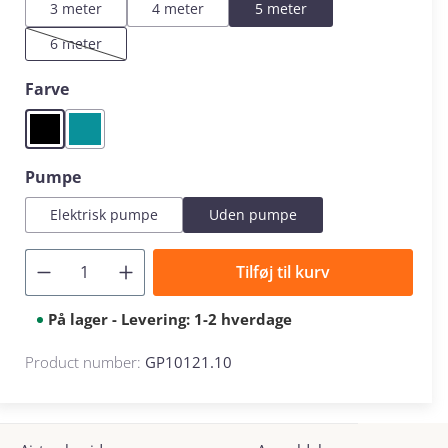
3 meter
4 meter
5 meter
6 meter
(This option is currently unavailable.)
Select
Farve
Black
Mint
Select
Pumpe
Elektrisk pumpe
Uden pumpe
Tilføj til kurv
På lager - Levering: 1-2 hverdage
Product number:
GP10121.10