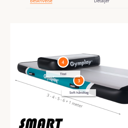
Beskrivelse
Detaljer
4
Titel
3
Soft håndtag