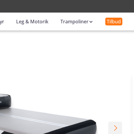
-
yr
Leg & Motorik
Trampoliner
Tilbud