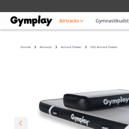
Login
eller
Airtracks
Gymnastikudst
Forside
Airtracks
Airtrack Pakker
H20 Airtrack Pakker
Skip image gallery