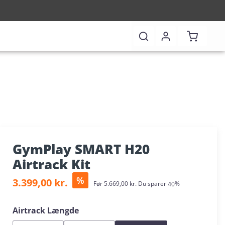
Shopping 
GymPlay SMART H20
Airtrack Kit
Sale price:
%
3.399,00 kr.
Regular price:
Før
5.669,00 kr.
Du sparer
40%
Select
Airtrack Længde