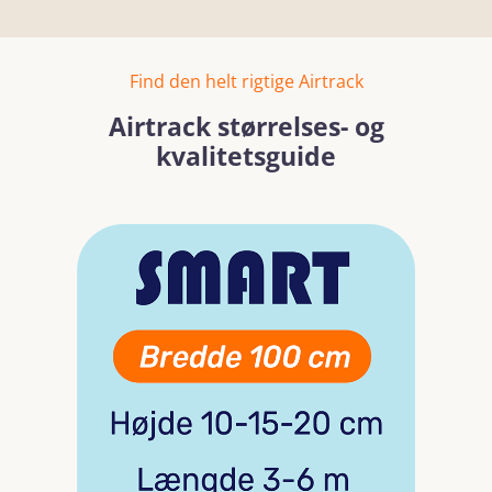
Find den helt rigtige Airtrack
Airtrack størrelses- og
kvalitetsguide
Skip image gallery
Read more
Read mo