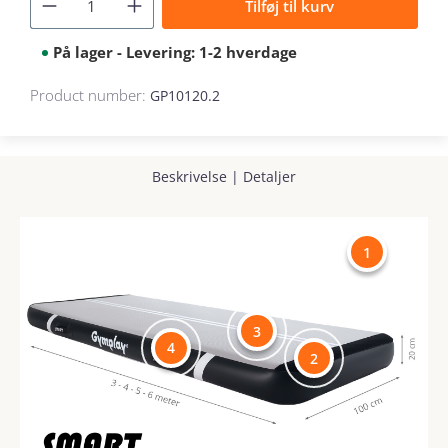
Tilføj til kurv
På lager - Levering: 1-2 hverdage
Product number:
GP10120.2
Beskrivelse
|
Detaljer
1
3
4
2