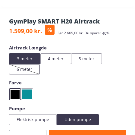
GymPlay SMART H20 Airtrack
Sale price:
%
1.599,00 kr.
Regular price:
Før
2.669,00 kr.
Du sparer
40%
Select
Airtrack Længde
3 meter
4 meter
5 meter
6 meter
(This option is currently unavailable.)
Select
Farve
Black
Mint
Select
Pumpe
Elektrisk pumpe
Uden pumpe