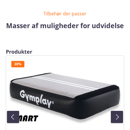
Tilbehør der passer
Masser af muligheder for udvidelse
Skip product gallery
Produkter
20%