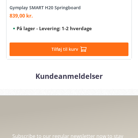
Gymplay SMART H20 Springboard
839,00 kr.
Sale price:
På lager - Levering: 1-2 hverdage
Tilføj til kurv
Kundeanmeldelser
Subscribe to our regular newsletter now to stay