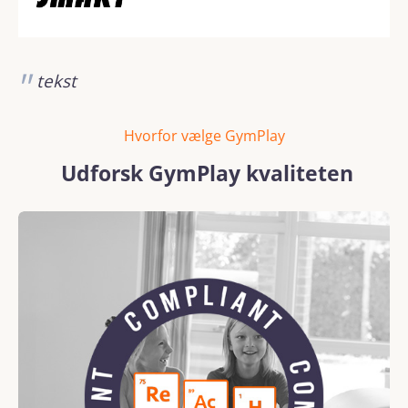
tekst
Hvorfor vælge GymPlay
Udforsk GymPlay kvaliteten
Skip image gallery
REACH