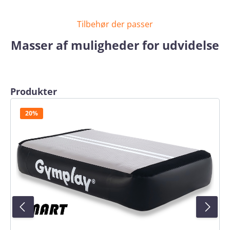
Tilbehør der passer
Masser af muligheder for udvidelse
Skip product gallery
Produkter
20%