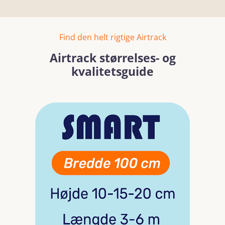
Find den helt rigtige Airtrack
Airtrack størrelses- og
kvalitetsguide
Skip image gallery
Read more
Read mo