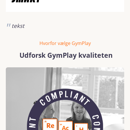
tekst
Hvorfor vælge GymPlay
Udforsk GymPlay kvaliteten
Skip image gallery
REACH