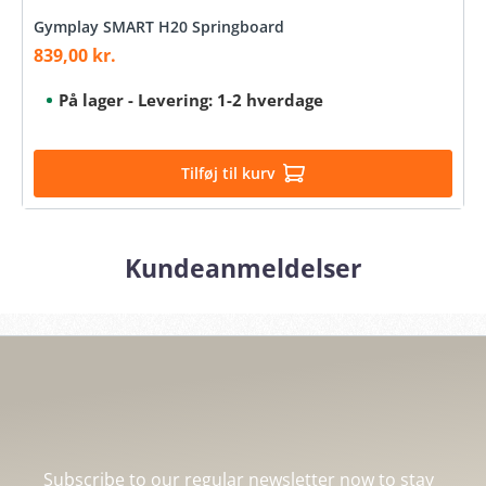
Gymplay SMART H20 Springboard
839,00 kr.
Sale price:
På lager - Levering: 1-2 hverdage
Tilføj til kurv
Kundeanmeldelser
Subscribe to our regular newsletter now to stay