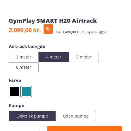
GymPlay SMART H20 Airtrack
Sale price:
%
2.099,00 kr.
Regular price:
Før
3.499,00 kr.
Du sparer
40%
Select
Airtrack Længde
3 meter
4 meter
5 meter
6 meter
Select
Farve
Black
Mint
Select
Pumpe
Elektrisk pumpe
Uden pumpe