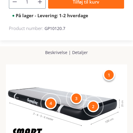
Tilføj til kurv
På lager - Levering: 1-2 hverdage
Product number:
GP10120.7
Beskrivelse
|
Detaljer
1
3
4
2