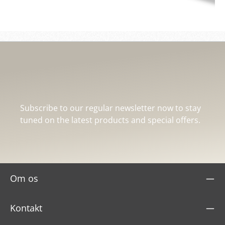
Subscribe to our regular newsletter now to stay
tuned on the latest products and special offers.
Om os
Kontakt